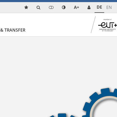
DE
A+
EN
& TRANSFER