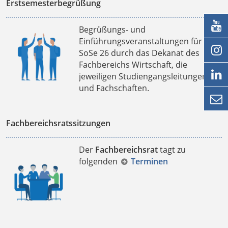
Erstsemesterbegrüßung

Begrüßungs- und
Einführungsveranstaltungen für das

SoSe 26 durch das Dekanat des
Fachbereichs Wirtschaft, die

jeweiligen Studiengangsleitungen
und Fachschaften.

Fachbereichsratssitzungen
Der
Fachbereichsrat
tagt zu
folgenden
Terminen