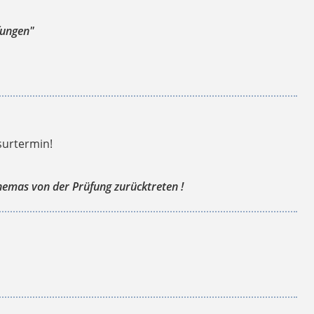
fungen"
surtermin!
hemas von der Prüfung zurücktreten !