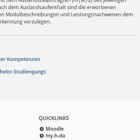
mit dem Auslandsbeauftragten (m|w|d) des jeweiligen
ach dem Auslandsaufenthalt sind die erworbenen
igen Modulbeschreibungen und Leistungsnachweisen dem
rkennung vorzulegen.
ner Kompetenzen
helor-Studiengangs
QUICKLINKS
Moodle
my.h-da