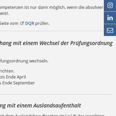

petenzen ist nur dann möglich, wenn die absolvierte
eist.

 Seite vom
DQR
prüfen.

hang mit einem Wechsel der Prüfungsordnung
rüfungsordnung wechseln.
richten.
bis Ende April
bis Ende September
g mit einem Auslandsaufenthalt