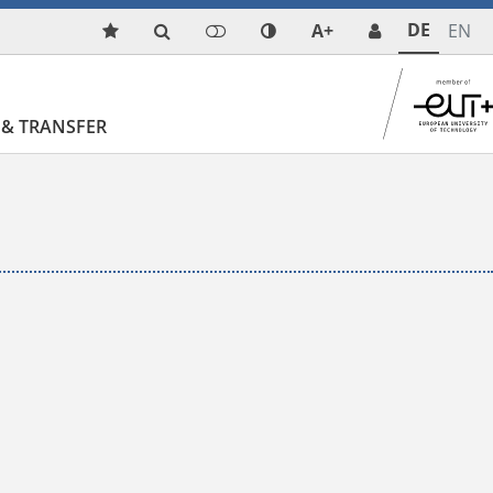
DE
A+
EN
& TRANSFER