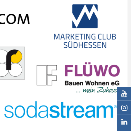
Next


