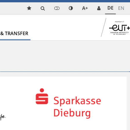
DE
A+
EN
& TRANSFER