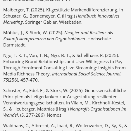
Maiberger, T. (2025). KI-gestützte Markendifferenzierung. In
Schuster, G., Bornemeyer, C. (Hrsg.)
Handbuch Innovatives
Marketing
. Springer Gabler, Wiesbaden.
Möbius, J., & Stork, W. (2025).
Neugier und Resilienz als
Zukunftskompetenzen von Organisationen
. Hochschule
Darmstadt.
Ngo, T. K. T., Van, T. N., Ngo, B. T., & Schellhase, R. (2025).
Enhancing Brand Relationships and User Willingness to Pay
Through Enrolment Consulting Live Streaming: Insights From
Media Richness Theory.
International Social Science Journal
,
75
(256), 457-470.
Schuster, A., Edel, F., & Stork, W. (2025). Genossenschaftliche
Prinzipien als Leitgedanken zur Ausgestaltung resilienter
Verantwortungsgesellschaften. In Vilain, M., Kirchhoff-Kestel,
S., & Heuberger, Matthias (Hrsg.)
Nonprofit-Organisationen im
Wandel
. (S. 277-286). Nomos.
Waldhans, C., Albrecht, A., Ibald, R., Wollenweber, D., Sy, S., &