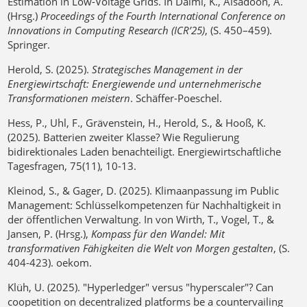
Estimation in Low-Voltage Grids. In Daimi, K., Alsadoon, A.
(Hrsg.)
Proceedings of the Fourth International Conference on
Innovations in Computing Research (ICR’25)
, (S. 450–459).
Springer.
Herold, S. (2025).
Strategisches Management in der
Energiewirtschaft: Energiewende und unternehmerische
Transformationen meistern
. Schäffer-Poeschel.
Hess, P., Uhl, F., Grävenstein, H., Herold, S., & Hooß, K.
(2025). Batterien zweiter Klasse? Wie Regulierung
bidirektionales Laden benachteiligt. Energiewirtschaftliche
Tagesfragen, 75(11), 10-13.
Kleinod, S., & Gager, D. (2025). Klimaanpassung im Public
Management: Schlüsselkompetenzen für Nachhaltigkeit in
der öffentlichen Verwaltung. In von Wirth, T., Vogel, T., &
Jansen, P. (Hrsg.),
Kompass für den Wandel: Mit
transformativen Fähigkeiten die Welt von Morgen gestalten
, (S.
404-423). oekom.
Klüh, U. (2025). "Hyperledger" versus "hyperscaler"? Can
coopetition on decentralized platforms be a countervailing