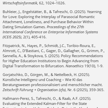
Wirtschaftsinformatik
, 62, 1024–1026.
Buhleier, J., Engelstätter, B., & Tafreschi, O. (2025). Yearning
for Love: Exploring the Interplay of Parasocial Romantic
Attachment, Loneliness, and Purchase Behavior Within
Dating Simulation Games.
Proceedings of the 27th
International Conference on Enterprise Information Systems
(ICEIS 2025)
, 2(1), 405-416.
Fitzpatrick, N., Hayes, P., Schmidt, J.C., Toribio-Roura, E.,
Almrott, C., D’Bastiani, C., Gager, D., Gallagher, G., Grimm, P.,
Sannella, A., & Stoykova, S. (2025). Policy Recommendations
for Higher Education Institutions to Begin Advancing from
Digital Transformation to Bifurcation.
Nanoethics
19(10), 1-9.
Gorjatschko, D., Görgen, M., & Nettelbeck, H. (2025).
Künstliche Intelligenz und Coaching – Wie KI das
Beratungswesen professionalisiert und menschlicher macht.
Zeitschrift Führung + Organisation (zfo)
, Nr. 6 (2025), 359-365.
Hallmann-Perez, S., Tafreschi, O., & Raab, A.F. (2025).
Evaluating the Extended Kalman-Filter for the State