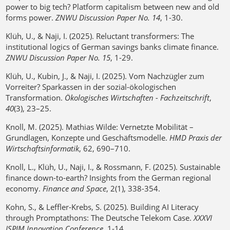
power to big tech? Platform capitalism between new and old
forms power.
ZNWU Discussion Paper No. 14
, 1-30.
Klüh, U., & Naji, I. (2025). Reluctant transformers: The
institutional logics of German savings banks climate finance.
ZNWU Discussion Paper No. 15
, 1-29.
Klüh, U., Kubin, J., & Naji, I. (2025). Vom Nachzügler zum
Vorreiter? Sparkassen in der sozial-ökologischen
Transformation.
Ökologisches Wirtschaften - Fachzeitschrift
,
40
(3), 23–25.
Knoll, M. (2025). Mathias Wilde: Vernetzte Mobilität –
Grundlagen, Konzepte und Geschäftsmodelle.
HMD Praxis der
Wirtschaftsinformatik
, 62, 690–710.
Knoll, L., Klüh, U., Naji, I., & Rossmann, F. (2025). Sustainable
finance down-to-earth? Insights from the German regional
economy.
Finance and Space
, 2(1), 338-354.
Kohn, S., & Leffler-Krebs, S. (2025). Building AI Literacy
through Promptathons: The Deutsche Telekom Case.
XXXVI
ISPIM Innovation Conference
, 1-14.