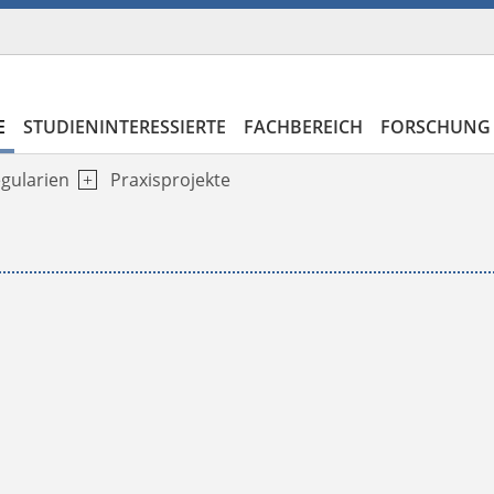
E
STUDIENINTERESSIERTE
FACHBEREICH
FORSCHUNG 
gularien
Praxisprojekte