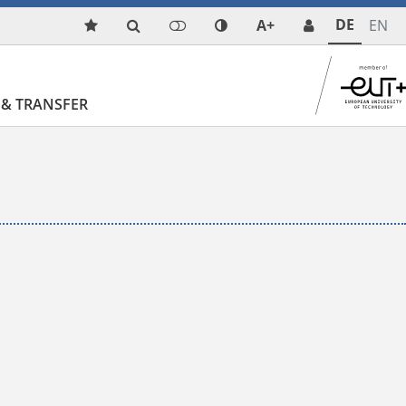
DE
A+
EN
& TRANSFER