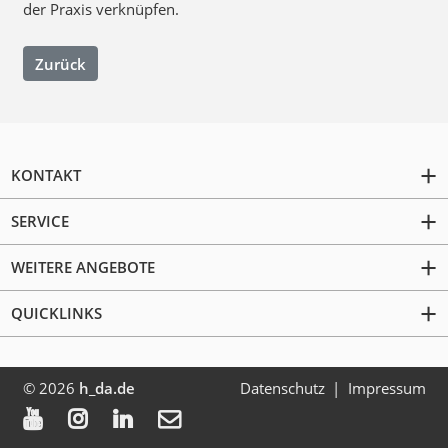
der Praxis verknüpfen.
Zurück
KONTAKT
SERVICE
WEITERE ANGEBOTE
QUICKLINKS
© 2026
h_da.de
Datenschutz
Impressum



