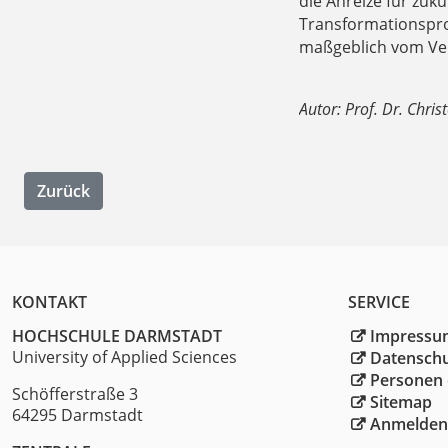
die Anreize für zuk
Transformationsproz
maßgeblich vom Ver
Autor: Prof. Dr. Chri
Zurück
KONTAKT
SERVICE
HOCHSCHULE DARMSTADT
Impressu
University of Applied Sciences
Datensch
Personen 
Schöfferstraße 3
Sitemap
64295 Darmstadt
Anmelden