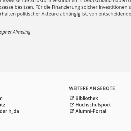
unftsweisende Strukturinvestitionen in Deutschland haben 
esse besitzen. Für die Finanzierung solcher Investitionen se
halten politischer Akteure abhängig ist, von entscheidend
stopher Almeling
WEITERE ANGEBOTE
m
Bibliothek
utz
Hochschulsport
der h_da
Alumni-Portal