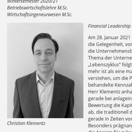
Wintersemester 2020/21
Betriebswirtschaftslehre M.Sc.
Wirtschaftsingeneurwesen M.Sc.
Financial Leadership 
Am 28. Januar 2021
die Gelegenheit, v
die Unternehmensbe
Thema der Unterneh
„Lebenszyklus“ folg
mehr ist als eine 
verstehen, um die P
behandelte Kennzah
Herr Klementz anhan
gerade bei anlagein
Bewertung die Kapi
ab, die traditionel
gerade in Zeiten vo
Christian Klementz
Besonders prägnant