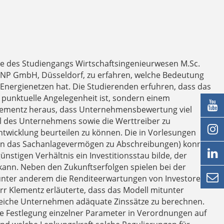
e des Studiengangs Wirtschaftsingenieurwesen M.Sc.
TENP GmbH, Düsseldorf, zu erfahren, welche Bedeutung
nergienetzen hat. Die Studierenden erfuhren, dass das
punktuelle Angelegenheit ist, sondern einem

rr Klementz heraus, dass Unternehmensbewertung viel
l des Unternehmens sowie die Werttreiber zu

ntwicklung beurteilen zu können. Die in Vorlesungen
 in das Sachanlagevermögen zu Abschreibungen) konnte

stigen Verhältnis ein Investitionsstau bilde, der
 kann. Neben den Zukunftserfolgen spielen bei der

n unter anderem die Renditeerwartungen von Investoren
err Klementz erläuterte, dass das Modell mitunter
ikoreiche Unternehmen adäquate Zinssätze zu berechnen.
e Festlegung einzelner Parameter in Verordnungen auf