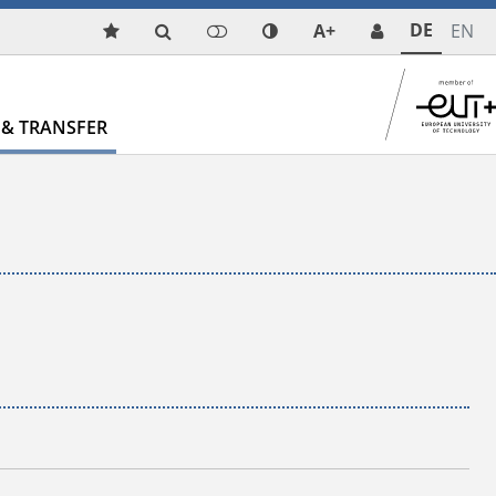
DE
A+
EN
& TRANSFER