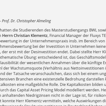
- Prof. Dr. Christopher Almeling
 hatten die Studierenden des Masterstudiengangs BWL sowi
on
Herrn Christian Klementz
, Financial Manager der Fluxys 
wertung in der Unternehmenspraxis insb. im Bereich von E
mensbewertung bei der Investition in Unternehmen keine 
t, der erst mit der Desinvestition endet. Dabei stellte He
mathematische Übung: entscheidend ist, das Geschäftsmodel
lausibilität der wesentlichen Annahmen über die künftige E
l der Wachstumsquote (Verhältnis aus Nettoinvestitionen
d der Tatsache veranschaulichen, dass sich bei einem ungün
tensiven Branchen eine existenzielle Bedrohung darstellen
talkosten eine maßgebliche Rolle. Die Kapitalkosten bilde
l durch das Capital Asset Pricing Model modelliert werden. H
n anhaltenden Niedrigzinsen nicht in der Lage ist, für ris
 konnte Herr Klementz vermitteln, welche Auswirkungen di